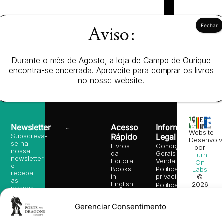
Aviso:
Durante o mês de Agosto, a loja de Campo de Ourique
encontra-se encerrada. Aproveite para comprar os livros
no nosso website.
Newsletter
Acesso
Informação
Website
Subscreva-
Rápido
Legal
Desenvolv
se na
Livros
Condições
por
nossa
da
Gerais de
Turn
newsletter
Editora
Venda
On
e
Books
Política de
Labs
receba
in
privacidade
©
as
English
2026
Política
nossas
Todos
Autores
de
sugestões
os
Cookies
Eventos
de
Gerenciar Consentimento
direitos
(EU)
Prémio
leitura,
reservado
Livro de
Ulysses
novidades