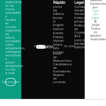
Website
Subscreva-
Rápido
Legal
Desenvolv
se na
Livros
Condições
por
nossa
da
Gerais de
Turn
newsletter
Editora
Venda
On
e
Books
Política de
Labs
receba
in
privacidade
©
as
English
2026
Política
nossas
Todos
Autores
de
sugestões
os
Cookies
Eventos
de
direitos
(EU)
Prémio
leitura,
reservado
Livro de
Ulysses
novidades
Reclamações
sobre
Sobre
info@poetsandragons.com
Eletrónico
Infantil
Adulto
Bookshop
lançamentos,
Nós
vantagens
Contactos
Envio
exclusivas
de
e
Manuscritos
avisos
Candidatura
diretamente
de
no seu
Ilustradores
e-mail.
Registo
de
Livrarias
Subscrever