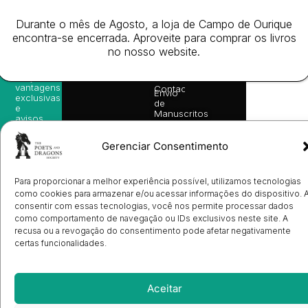
as
English
2026
Política
nossas
Todos
Autores
de
Durante o mês de Agosto, a loja de Campo de Ourique
sugestões
os
Cookies
Eventos
de
encontra-se encerrada. Aproveite para comprar os livros
direitos
(EU)
Prémio
leitura,
no nosso website.
reservado
Livro de
Ulysses
novidades
Reclamações
sobre
Sobre
info@poetsandragons.com
Eletrónico
Infantil
Adulto
Bookshop
lançamentos,
Nós
vantagens
Contactos
Envio
exclusivas
de
e
Manuscritos
avisos
Candidatura
diretamente
de
no seu
Ilustradores
Gerenciar Consentimento
e-mail.
Registo
de
Livrarias
Subscrever
Para proporcionar a melhor experiência possível, utilizamos tecnologias
como cookies para armazenar e/ou acessar informações do dispositivo. 
consentir com essas tecnologias, você nos permite processar dados
como comportamento de navegação ou IDs exclusivos neste site. A
recusa ou a revogação do consentimento pode afetar negativamente
certas funcionalidades.
Aceitar