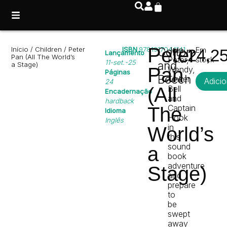
Peter
Início
/
Children
/ Peter
ISBN
9781917044141
Cotton
Join
Em
24,2
Lançamento
Pan (All The World’s
Peter,
stock
11-set.-25
and
a Stage)
Pan
Wendy,
Páginas
Beech
Tinker
Adicio
24
(All
Bell
Encadernação
and
hardback
Captain
The
Idioma
Hook
Inglês
in
World’s
this
sound
a
book
adventure
Stage)
and
prepare
to
be
swept
away