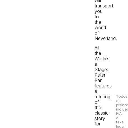
will
transport
you
to
the
world
of
Neverland.
All
the
World’s
a
Stage:
Peter
Pan
features
a
retelling
Todos
os
of
preço
the
inclue
classic
IVA
story
à
taxa
for
legal