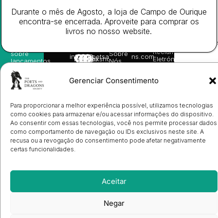
receba
in
privacidade
©
as
Durante o mês de Agosto, a loja de Campo de Ourique
English
2026
Política
nossas
encontra-se encerrada. Aproveite para comprar os
Todos
Autores
de
sugestões
os
Cookies
Eventos
livros no nosso website.
de
direitos
(EU)
Prémio
leitura,
reservado
Livro de
Ulysses
novidades
Reclamações
sobre
Sobre
info@poetsandragons.com
Eletrónico
Infantil
Adulto
Bookshop
lançamentos,
Nós
vantagens
Contactos
Envio
exclusivas
de
Gerenciar Consentimento
e
Manuscritos
avisos
Candidatura
diretamente
de
no seu
Para proporcionar a melhor experiência possível, utilizamos tecnologias
Ilustradores
e-mail.
como cookies para armazenar e/ou acessar informações do dispositivo.
Registo
Ao consentir com essas tecnologias, você nos permite processar dados
de
Livrarias
Subscrever
como comportamento de navegação ou IDs exclusivos neste site. A
recusa ou a revogação do consentimento pode afetar negativamente
certas funcionalidades.
Aceitar
Negar