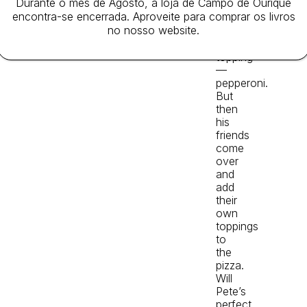
Durante o mês de Agosto, a loja de Campo de Ourique
high
encontra-se encerrada. Aproveite para comprar os livros
with
no nosso website.
his
favorite
topping
—
pepperoni.
But
then
his
friends
come
over
and
add
their
own
toppings
to
the
pizza.
Will
Pete’s
perfect