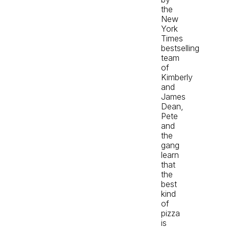
the
New
York
Times
bestselling
team
of
Kimberly
and
James
Dean,
Pete
and
the
gang
learn
that
the
best
kind
of
pizza
is