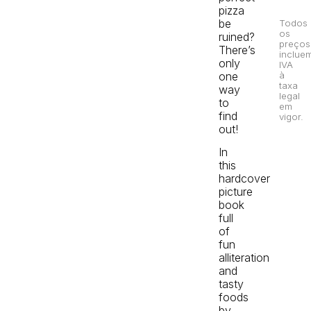
pizza
be
Todos
os
ruined?
preços
There’s
inclue
only
IVA
one
à
taxa
way
legal
to
em
find
vigor.
out!
In
this
hardcover
picture
book
full
of
fun
alliteration
and
tasty
foods
by