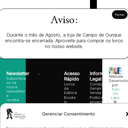
Aviso:
Durante o mês de Agosto, a loja de Campo de Ourique
encontra-se encerrada. Aproveite para comprar os livros
no nosso website.
Newsletter
Acesso
Informação
Website
Subscreva-
Rápido
Legal
Desenvolv
se na
Livros
Condições
por
nossa
da
Gerais de
Turn
newsletter
Editora
Venda
On
e
Books
Política de
Labs
receba
in
privacidade
©
as
English
2026
Política
nossas
Todos
Autores
de
sugestões
Gerenciar Consentimento
os
Cookies
Eventos
de
direitos
(EU)
Prémio
leitura,
reservado
Livro de
Ulysses
novidades