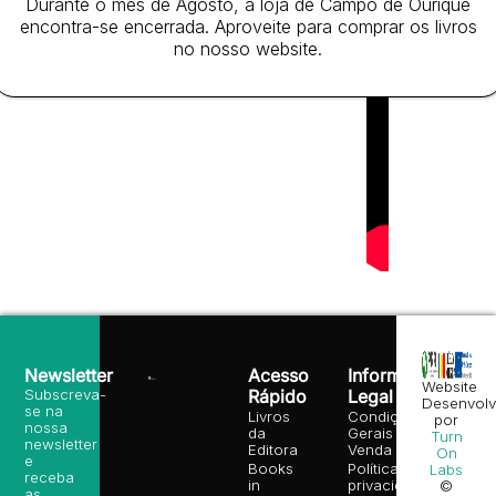
Durante o mês de Agosto, a loja de Campo de Ourique
vigor.
encontra-se encerrada. Aproveite para comprar os livros
no nosso website.
Newsletter
Acesso
Informação
Website
Subscreva-
Rápido
Legal
Desenvolv
se na
Livros
Condições
por
nossa
da
Gerais de
Turn
newsletter
Editora
Venda
On
e
Books
Política de
Labs
receba
in
privacidade
©
as