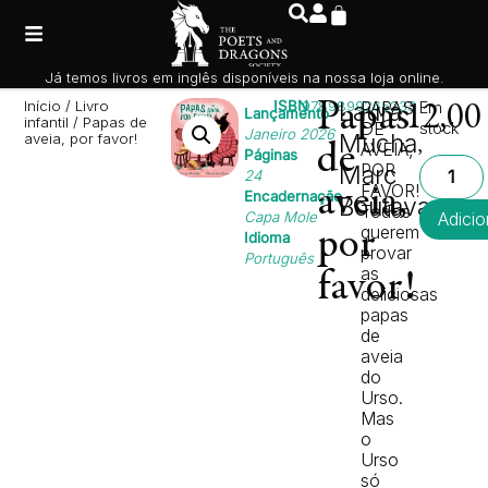
Já temos livros em inglês disponíveis na nossa loja online.
Início
/
Livro
ISBN
9789899265233
Papas
Laura
PAPAS
Em
12,0
Lançamento
infantil
/ Papas de
DE
stock
Janeiro 2026
Mucha
aveia, por favor!
,
AVEIA,
de
Páginas
POR
Marc
24
FAVOR!
aveia,
Encadernação
Boutavant
Todos
Capa Mole
Adicio
querem
por
Idioma
provar
Português
as
favor!
deliciosas
papas
de
aveia
do
Urso.
Mas
o
Urso
só