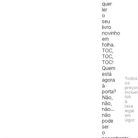
quer
ler
o
seu
livro
novinho
em
folha.
TOC,
TOC,
TOC!
Quem
está
Todos
agora
os
à
preço
porta?
inclue
Não,
IVA
à
não,
taxa
não…
legal
não
em
vigor.
pode
ser
o