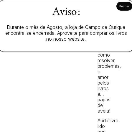
peçonhento
Lobo
Aviso:
Mau!
Um
conto
Durante o mês de Agosto, a loja de Campo de Ourique
moderno
encontra-se encerrada. Aproveite para comprar os livros
e
no nosso website.
divertido
sobre
como
resolver
problemas,
o
amor
pelos
livros
e…
papas
de
aveia!
Audiolivro
lido
por