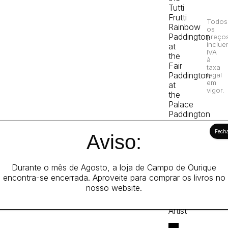
Tutti
Frutti
Todos
Rainbow
os
Paddington
preço
inclue
at
IVA
the
à
Fair
taxa
Paddington
legal
em
at
vigor.
the
Palace
Paddington
at
the
Aviso:
Zoo
Paddington
Minds
Durante o mês de Agosto, a loja de Campo de Ourique
the
encontra-se encerrada. Aproveite para comprar os livros no
House
nosso website.
Paddington
the
Artist