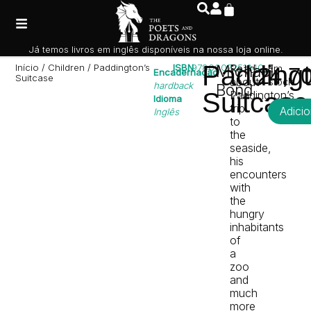
Já temos livros em inglês disponíveis na nossa loja online.
Paddingt
Início
/
Children
/ Paddington’s
ISBN
9780007251940
Michael
Read
Em
24,7
Encadernação
Suitcase
about
stock
hardback
Bond
Suitcase
Paddington’s
Idioma
trip
Adicio
Inglês
to
the
seaside,
his
encounters
with
the
hungry
inhabitants
of
a
zoo
and
much
more