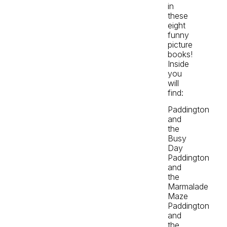
in
these
eight
funny
picture
books!
Inside
you
will
find:
Paddington
and
the
Busy
Day
Paddington
and
the
Marmalade
Maze
Paddington
and
the