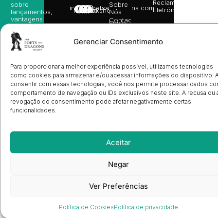
Reclamações
sobre
Sobre
info@poetsandragons.com
Eletrónico
Infantil
Adulto
Bookshop
lançamentos,
Nós
vantagens
Contactos
Envio
exclusivas
de
e
Manuscritos
avisos
Gerenciar Consentimento
Candidatura
diretamente
de
no seu
Ilustradores
e-mail.
Para proporcionar a melhor experiência possível, utilizamos tecnologias
Registo
de
como cookies para armazenar e/ou acessar informações do dispositivo. 
Livrarias
Subscrever
consentir com essas tecnologias, você nos permite processar dados c
comportamento de navegação ou IDs exclusivos neste site. A recusa ou 
revogação do consentimento pode afetar negativamente certas
funcionalidades.
Aceitar
Negar
Ver Preferências
Política de Cookies
Política de privacidade