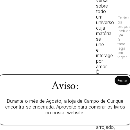
versa
sobre
todo
um
Todos
universo
os
preço
cuja
inclue
matéria
IVA
se
à
une
taxa
legal
e
em
interage
vigor.
por
amor.
É
um
livro
Aviso:
que
se
molda
Durante o mês de Agosto, a loja de Campo de Ourique
ao
encontra-se encerrada. Aproveite para comprar os livros
coração,
no nosso website.
perseverante
e
arrojado,