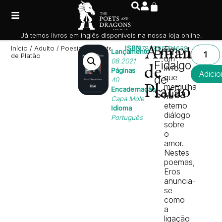
Já temos livros em inglês disponíveis na nossa loja online.
Início
/
Adulto
/
Poesia
/ Amantes
ISBN
9789895314638
Amantes
Bruno
Eis
10,0
Lançamento
de Platão
um
08.2021
Fidalgo
livro
de
Páginas
Adicio
que
de
40
mergulha
Platão
Encadernação
Sousa
no
Capa Mole
eterno
Idioma
diálogo
Português
sobre
o
amor.
Nestes
poemas,
Eros
anuncia-
se
como
a
ligação