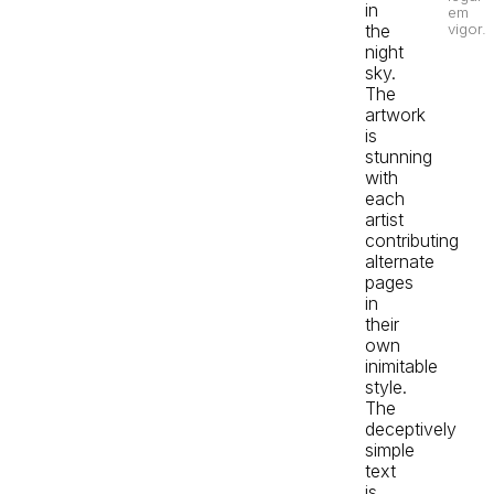
in
em
the
vigor.
night
sky.
The
artwork
is
stunning
with
each
artist
contributing
alternate
pages
in
their
own
inimitable
style.
The
deceptively
simple
text
is