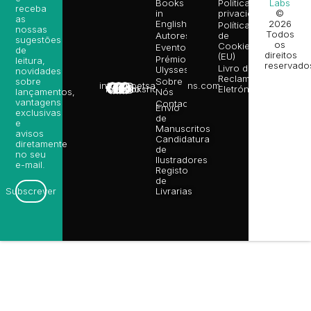
Books
Política de
Labs
receba
in
privacidade
©
as
English
2026
Política
nossas
Todos
Autores
de
sugestões
os
Cookies
Eventos
de
direitos
(EU)
Prémio
leitura,
reservado
Livro de
Ulysses
novidades
Reclamações
sobre
Sobre
info@poetsandragons.com
Eletrónico
Infantil
Adulto
Bookshop
lançamentos,
Nós
vantagens
Contactos
Envio
exclusivas
de
e
Manuscritos
avisos
Candidatura
diretamente
de
no seu
Ilustradores
e-mail.
Registo
de
Livrarias
Subscrever