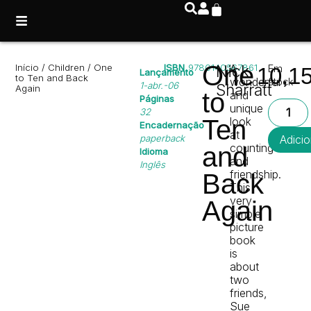
One
Início
/
Children
/ One
ISBN
9780140567861
Nick
A
Em
10,1
Lançamento
to Ten and Back
wonderful
stock
1-abr.-06
Sharratt
Again
to
and
Páginas
unique
32
Ten
look
Encadernação
at
paperback
Adicio
counting
and
Idioma
and
Inglês
friendship.
Back
This
very
Again
simple
picture
book
is
about
two
friends,
Sue