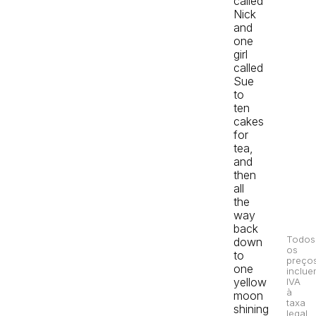
called
Nick
and
one
girl
called
Sue
to
ten
cakes
for
tea,
and
then
all
the
way
back
Todos
down
os
to
preço
one
inclue
yellow
IVA
à
moon
taxa
shining
legal