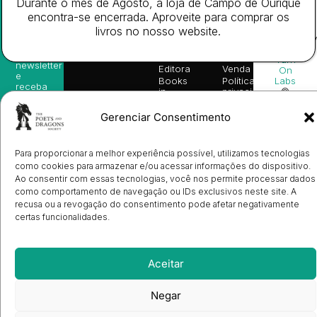
Durante o mês de Agosto, a loja de Campo de Ourique
encontra-se encerrada. Aproveite para comprar os
Newsletter
Acesso
Informação
Website
livros no nosso website.
Subscreva-
Rápido
Legal
Desenvolv
se na
Livros
Condições
por
nossa
da
Gerais de
Turn
newsletter
Editora
Venda
On
e
Books
Política de
Labs
receba
in
privacidade
©
as
English
2026
Política
nossas
Todos
Autores
de
Gerenciar Consentimento
sugestões
os
Cookies
Eventos
de
direitos
(EU)
Prémio
leitura,
reservado
Livro de
Ulysses
novidades
Para proporcionar a melhor experiência possível, utilizamos tecnologias
Reclamações
sobre
Sobre
info@poetsandragons.com
como cookies para armazenar e/ou acessar informações do dispositivo.
Eletrónico
Infantil
Adulto
Bookshop
lançamentos,
Nós
Ao consentir com essas tecnologias, você nos permite processar dados
vantagens
Contactos
Envio
como comportamento de navegação ou IDs exclusivos neste site. A
exclusivas
de
e
recusa ou a revogação do consentimento pode afetar negativamente
Manuscritos
avisos
certas funcionalidades.
Candidatura
diretamente
de
no seu
Ilustradores
e-mail.
Registo
de
Aceitar
Livrarias
Subscrever
Negar