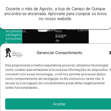
receba
in
privacidade
©
as
English
2026
Política
Durante o mês de Agosto, a loja de Campo de Ourique
nossas
Todos
Autores
de
sugestões
encontra-se encerrada. Aproveite para comprar os livros
os
Cookies
Eventos
de
direitos
no nosso website.
(EU)
Prémio
leitura,
reservado
Livro de
Ulysses
novidades
Reclamações
sobre
Sobre
info@poetsandragons.com
Eletrónico
Infantil
Adulto
Bookshop
lançamentos,
Nós
vantagens
Contactos
Envio
exclusivas
de
e
Manuscritos
avisos
Candidatura
diretamente
de
Gerenciar Consentimento
no seu
Ilustradores
e-mail.
Registo
de
Para proporcionar a melhor experiência possível, utilizamos tecnologias
Livrarias
Subscrever
como cookies para armazenar e/ou acessar informações do dispositivo. 
consentir com essas tecnologias, você nos permite processar dados
como comportamento de navegação ou IDs exclusivos neste site. A
recusa ou a revogação do consentimento pode afetar negativamente
certas funcionalidades.
Aceitar