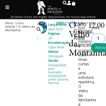
Já temos livros em inglês disponíveis na nossa loja online.
Início
/
Livro
ISBN
9789899107649
O
Carlo
Um
Em
12,0
Lançamento
infantil
/ O Velho da
livro
stock
abril 2024
Giovani
Montanha
,
envolto
Velho
Páginas
em
Rute
36
mistério
da
Encadernação
Cancela
e
Capa Mole
Adicio
suspense.
Montanh
Idioma
Com
Português
rimas
Versão
curtas
Autografado
e
pelo
ilustrador,
uma
Autografado
estrutura
pelos autores,
repetitiva,
Normal
O
Velho
da
Montanha
é