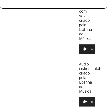
Audio
com
voz
criado
pela
Bolinha
de
Música:
Reprodutor
00:00
00:00
de
áudio
Audio
instrumental
criado
pela
Bolinha
de
Música:
Reprodutor
00:00
00:00
de