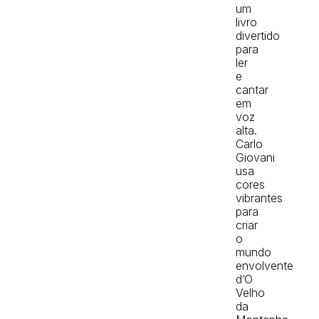
um
livro
divertido
para
ler
e
cantar
em
voz
alta.
Carlo
Giovani
usa
cores
vibrantes
para
criar
o
mundo
envolvente
d’O
Velho
da