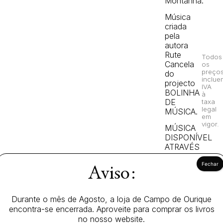
Montanha.
Música
criada
pela
autora
Rute
Todos
Cancela
os
preço
do
inclue
projecto
IVA
BOLINHA
à
DE
taxa
legal
MÚSICA.
em
vigor.
MÚSICA
DISPONÍVEL
ATRAVÉS
DO
QRCODE
Aviso:
(junto
à
ficha
Durante o mês de Agosto, a loja de Campo de Ourique
técnica).
encontra-se encerrada. Aproveite para comprar os livros
no nosso website.