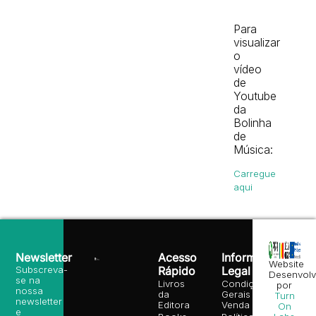
áudio
Para
visualizar
o
vídeo
de
Youtube
da
Bolinha
de
Música:
Carregue
aqui
Newsletter
Acesso
Informação
Website
Subscreva-
Rápido
Legal
Desenvolv
se na
Livros
Condições
por
nossa
da
Gerais de
Turn
newsletter
Editora
Venda
On
e