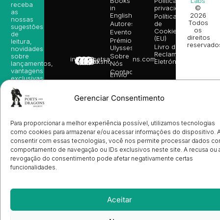
Books
Política de
Labs
receba
in
privacidade
©
as
English
2026
Política
nossas
Todos
Autores
de
sugestões
os
Cookies
Eventos
de
direitos
(EU)
Prémio
leitura,
reservado
Livro de
Ulysses
novidades
Reclamações
sobre
Sobre
info@poetsandragons.com
Eletrónico
Infantil
Adulto
Bookshop
lançamentos,
Nós
vantagens
Contactos
Envio
exclusivas
de
e
Manuscritos
avisos
Candidatura
Gerenciar Consentimento
diretamente
de
no seu
Ilustradores
e-mail.
Registo
Para proporcionar a melhor experiência possível, utilizamos tecnologias
de
como cookies para armazenar e/ou acessar informações do dispositivo. 
Livrarias
Subscrever
consentir com essas tecnologias, você nos permite processar dados c
comportamento de navegação ou IDs exclusivos neste site. A recusa ou 
revogação do consentimento pode afetar negativamente certas
funcionalidades.
Aceitar