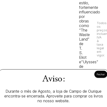
estilo,
fortemente
influenciado
por
obras
Todos
como
os
“The
preço
inclue
Waste
IVA
Land”
à
de
taxa
T.
legal
em
S.
vigor.
Eliot
e”Ulysses”
de
James
Joyce,
Aviso:
revela
uma
visão
Durante o mês de Agosto, a loja de Campo de Ourique
e
encontra-se encerrada. Aproveite para comprar os livros
um
no nosso website.
ritmo