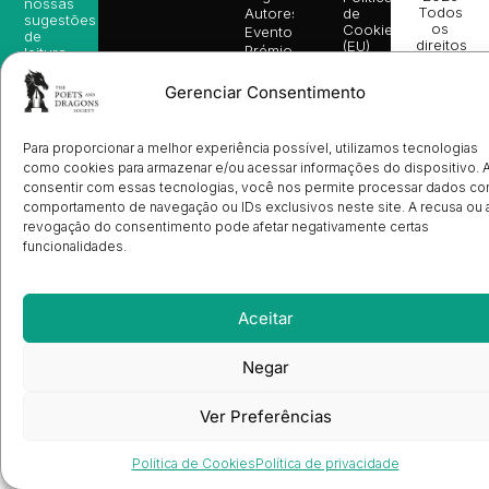
nossas
Todos
Autores
de
sugestões
os
Cookies
Eventos
de
direitos
(EU)
Prémio
leitura,
reservado
Livro de
Ulysses
novidades
Reclamações
sobre
Sobre
Gerenciar Consentimento
info@poetsandragons.com
Eletrónico
Infantil
Adulto
Bookshop
lançamentos,
Nós
vantagens
Contactos
Envio
exclusivas
de
Para proporcionar a melhor experiência possível, utilizamos tecnologias
e
Manuscritos
avisos
como cookies para armazenar e/ou acessar informações do dispositivo. 
Candidatura
diretamente
consentir com essas tecnologias, você nos permite processar dados c
de
no seu
comportamento de navegação ou IDs exclusivos neste site. A recusa ou 
Ilustradores
e-mail.
Registo
revogação do consentimento pode afetar negativamente certas
de
funcionalidades.
Livrarias
Subscrever
Aceitar
Negar
Ver Preferências
Política de Cookies
Política de privacidade