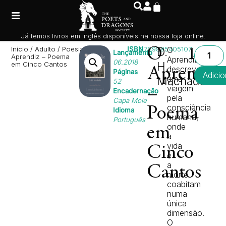
Já temos livros em inglês disponíveis na nossa loja online.
Início
/
Adulto
/
Poesia
/ O
ISBN
9789895405107
O
D.
O
10,0
Lançamento
Aprendiz – Poema
Aprendiz
06.2018
H.
em Cinco Cantos
descreve
Aprendiz
Páginas
Adicio
uma
Machado
52
viagem
–
Encadernação
pela
Capa Mole
consciência
Poema
Idioma
humana,
Português
onde
em
a
vida
Cinco
e
a
Cantos
morte
coabitam
numa
única
dimensão.
O