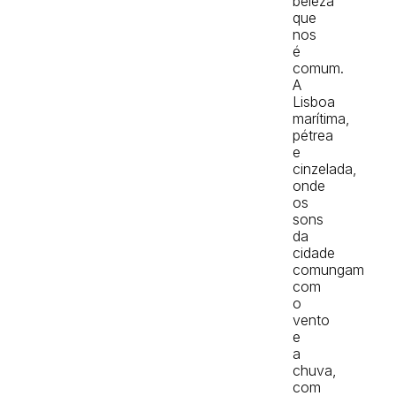
beleza
que
nos
é
comum.
A
Lisboa
marítima,
pétrea
e
cinzelada,
onde
os
sons
da
cidade
comungam
com
o
vento
e
a
chuva,
com