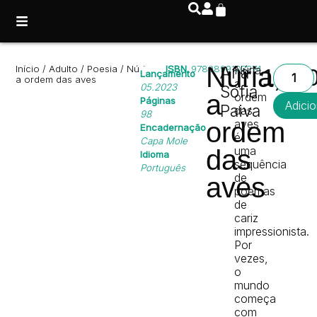
Núria,
Início
/
Adulto
/
Poesia
/ Núria,
ISBN
9789899107274
Ana
Núria,
12,0
Lançamento
a ordem das aves
a
05.2023
Sofia
a
ordem
Páginas
Adicio
Paiva
das
98
ordem
aves
Encadernação
é
Capa Mole
uma
das
Idioma
sequência
Português
de
aves
poemas
de
cariz
impressionista.
Por
vezes,
o
mundo
começa
com