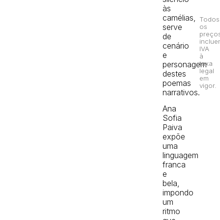
às
camélias,
Todos
serve
os
preço
de
inclue
cenário
IVA
e
à
personagem
taxa
legal
destes
em
poemas
vigor.
narrativos.
Ana
Sofia
Paiva
expõe
uma
linguagem
franca
e
bela,
impondo
um
ritmo