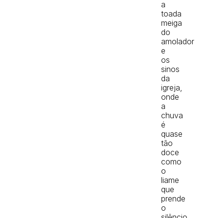
a
toada
meiga
do
amolador
e
os
sinos
da
igreja,
onde
a
chuva
é
quase
tão
doce
como
o
liame
que
prende
o
silêncio