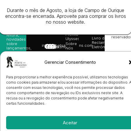
da
Gerais de
Turn
newsletter
Editora
Venda
On
e
Durante o mês de Agosto, a loja de Campo de Ourique
Books
Política de
Labs
receba
in
privacidade
©
encontra-se encerrada. Aproveite para comprar os livros
as
English
2026
Política
no nosso website.
nossas
Todos
Autores
de
sugestões
os
Cookies
Eventos
de
direitos
(EU)
Prémio
leitura,
reservado
Livro de
Ulysses
novidades
Reclamações
sobre
Sobre
info@poetsandragons.com
Eletrónico
Infantil
Adulto
Bookshop
lançamentos,
Nós
vantagens
Contactos
Envio
exclusivas
de
e
Gerenciar Consentimento
Manuscritos
avisos
Candidatura
diretamente
de
no seu
Ilustradores
Para proporcionar a melhor experiência possível, utilizamos tecnologias
e-mail.
Registo
como cookies para armazenar e/ou acessar informações do dispositivo. 
de
consentir com essas tecnologias, você nos permite processar dados
Livrarias
Subscrever
como comportamento de navegação ou IDs exclusivos neste site. A
recusa ou a revogação do consentimento pode afetar negativamente
certas funcionalidades.
Aceitar