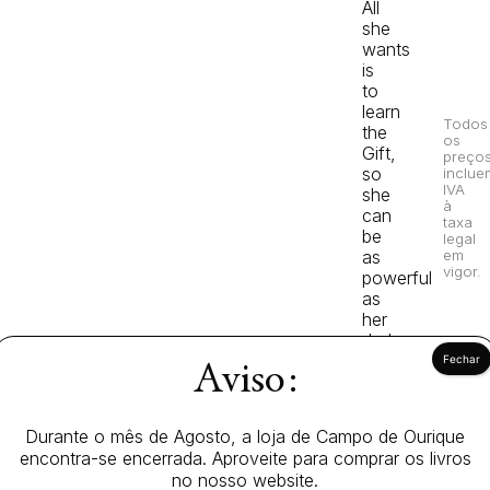
All
she
wants
is
to
learn
Todos
the
os
Gift,
preço
so
inclue
IVA
she
à
can
taxa
be
legal
em
as
vigor.
powerful
as
her
dad
…
Aviso:
until
she
discovers
Durante o mês de Agosto, a loja de Campo de Ourique
a
encontra-se encerrada. Aproveite para comprar os livros
shocking
no nosso website.
secret.