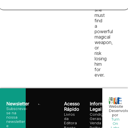
Now
she
must
find
a
powerful
magical
weapon,
or
risk
losing
him
for
ever.
Newsletter
Acesso
Informação
Website
Subscreva-
Rápido
Legal
Desenvolv
se na
Livros
Condições
por
nossa
da
Gerais de
Turn
newsletter
Editora
Venda
On
e
Books
Política de
Labs