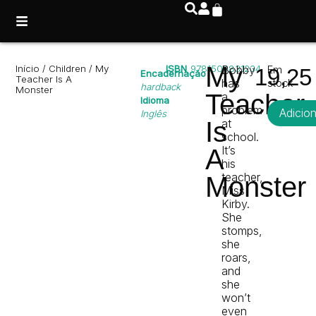
My
Início
/
Children
/ My
ISBN
9781509831234
Bobby
Em
19,2
Encadernação
Teacher Is A
has
stock
hardback
Monster
Teacher
a
Idioma
problem
Adicio
Inglês
Is
at
school.
It’s
A
his
teacher,
Monster
Miss
Kirby.
She
stomps,
she
roars,
and
she
won’t
even