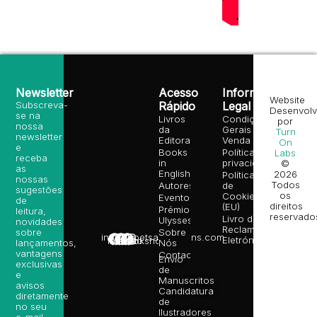
Newsletter
Acesso
Informação
Website
Subscreva-
Rápido
Legal
Desenvolv
se na
Livros
Condições
por
nossa
da
Gerais de
Turn
newsletter
Editora
Venda
On
e
Books
Política de
Labs
receba
in
privacidade
©
as
English
2026
Política
nossas
Todos
Autores
de
sugestões
os
Cookies
Eventos
de
direitos
(EU)
Prémio
leitura,
reservado
Livro de
Ulysses
novidades
Reclamações
sobre
Sobre
info@poetsandragons.com
Eletrónico
Infantil
Adulto
Bookshop
lançamentos,
Nós
vantagens
Contactos
Envio
exclusivas
de
e
Manuscritos
avisos
Candidatura
diretamente
de
no seu
Ilustradores
e-mail.