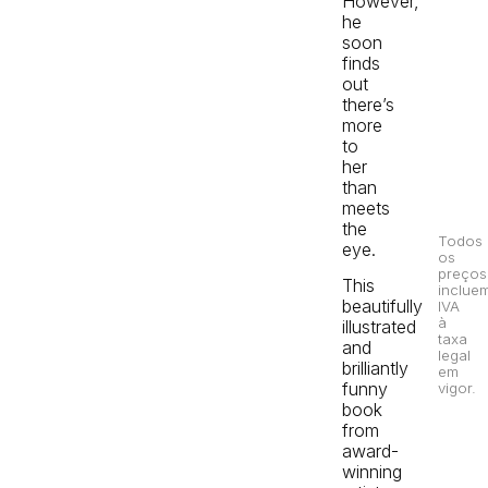
However,
he
soon
finds
out
there’s
more
to
her
than
meets
the
Todos
eye.
os
preços
This
inclue
beautifully
IVA
à
illustrated
taxa
and
legal
brilliantly
em
funny
vigor.
book
from
award-
winning