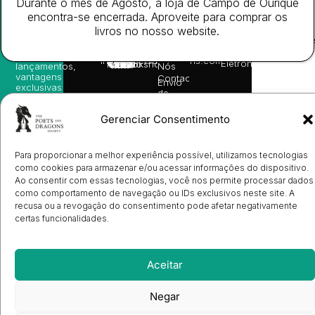
Durante o mês de Agosto, a loja de Campo de Ourique
nossas
Todos
Autores
de
sugestões
encontra-se encerrada. Aproveite para comprar os
os
Cookies
Eventos
de
direitos
livros no nosso website.
(EU)
Prémio
leitura,
reservado
Livro de
Ulysses
novidades
Reclamações
sobre
Sobre
info@poetsandragons.com
Eletrónico
Infantil
Adulto
Bookshop
lançamentos,
Nós
vantagens
Contactos
Envio
exclusivas
de
e
Manuscritos
avisos
Candidatura
Gerenciar Consentimento
diretamente
de
no seu
Ilustradores
e-mail.
Registo
Para proporcionar a melhor experiência possível, utilizamos tecnologias
de
Livrarias
Subscrever
como cookies para armazenar e/ou acessar informações do dispositivo.
Ao consentir com essas tecnologias, você nos permite processar dados
como comportamento de navegação ou IDs exclusivos neste site. A
recusa ou a revogação do consentimento pode afetar negativamente
certas funcionalidades.
Aceitar
Negar