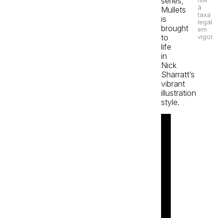
series,
IVA
à
Mullets
taxa
is
legal
brought
em
to
vigor.
life
in
Nick
Sharratt’s
vibrant
illustration
style.