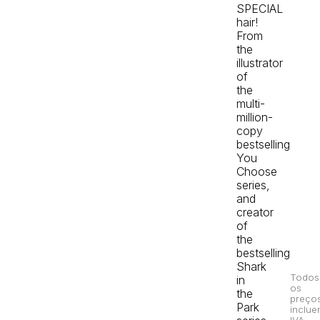
SPECIAL
hair!
From
the
illustrator
of
the
multi-
million-
copy
bestselling
You
Choose
series,
and
creator
of
the
bestselling
Shark
Todos
in
os
the
preço
Park
inclue