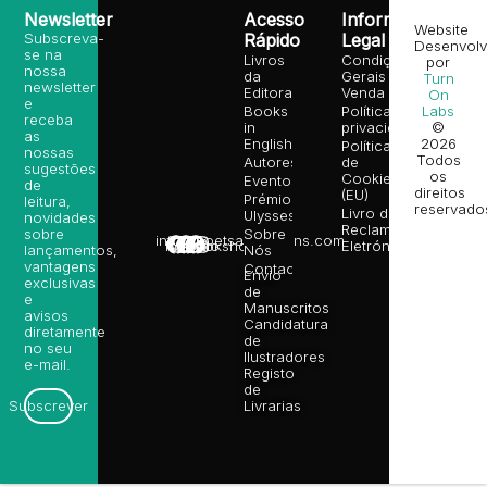
Newsletter
Acesso
Informação
Website
Subscreva-
Rápido
Legal
Desenvolv
se na
Livros
Condições
por
nossa
da
Gerais de
Turn
newsletter
Editora
Venda
On
e
Books
Política de
Labs
receba
in
privacidade
©
as
English
2026
Política
nossas
Todos
Autores
de
sugestões
os
Cookies
Eventos
de
direitos
(EU)
Prémio
leitura,
reservado
Livro de
Ulysses
novidades
Reclamações
sobre
Sobre
info@poetsandragons.com
Eletrónico
Infantil
Adulto
Bookshop
lançamentos,
Nós
vantagens
Contactos
Envio
exclusivas
de
e
Manuscritos
avisos
Candidatura
diretamente
de
no seu
Ilustradores
e-mail.
Registo
de
Livrarias
Subscrever