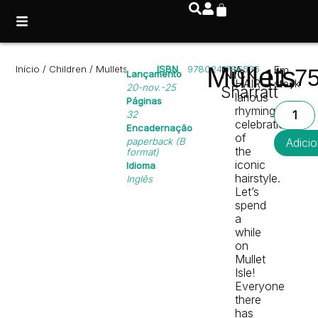
Mullets
Início
/
Children
/ Mullets
ISBN
9780241786536
Nick
A
Em
11,7
Lançamento
HAIR-
stock
20-nov.-25
Sharratt
larious
Páginas
rhyming
32
celebration
Encadernação
of
paperback (B
Adicio
the
format)
iconic
Idioma
hairstyle.
Inglês
Let’s
spend
a
while
on
Mullet
Isle!
Everyone
there
has