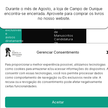
nossas
Todos
Autores
de
sugestões
os
Cookies
Eventos
de
Durante o mês de Agosto, a loja de Campo de Ourique
direitos
(EU)
Prémio
leitura,
encontra-se encerrada. Aproveite para comprar os livros
reservado
Livro de
Ulysses
novidades
no nosso website.
Reclamações
sobre
Sobre
info@poetsandragons.com
Eletrónico
Infantil
Adulto
Bookshop
lançamentos,
Nós
vantagens
Contactos
Envio
exclusivas
de
e
Manuscritos
avisos
Candidatura
diretamente
de
no seu
Ilustradores
e-mail.
Registo
Gerenciar Consentimento
de
Livrarias
Subscrever
Para proporcionar a melhor experiência possível, utilizamos tecnologias
como cookies para armazenar e/ou acessar informações do dispositivo. 
consentir com essas tecnologias, você nos permite processar dados
como comportamento de navegação ou IDs exclusivos neste site. A
recusa ou a revogação do consentimento pode afetar negativamente
certas funcionalidades.
Aceitar