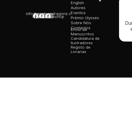
English
priva
Autores
Polít
Cooki
Eventos
info@poetsandragons.com
Infantil
Adulto
Bookshop
Livro
Prémio Ulysses
Recl
Dur
Sobre Nós
Eletr
Contactos
Envio de
Manuscritos
Candidatura de
Ilustradores
Registo de
Livrarias