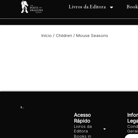
Livros da Editora
Book
Início
/
Children
/ Mouse Seasons
Acesso
Info
Rápido
Lega
Livros da
Cond
Editora
Gera
Books in
Polít