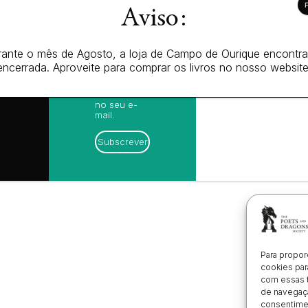
nossas
cidade
Aviso:
sugestões
ica de
de leitura,
es (EU)
novidades
 de
sobre
amações
ante o mês de Agosto, a loja de Campo de Ourique encontr
lançamentos,
ónico
vantagens
encerrada. Aproveite para comprar os livros no nosso website
exclusivas e
avisos
diretamente
no seu e-
mail.
Subscrever
Para propor
cookies par
com essas 
de navegaçã
consentimen