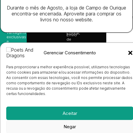
nossas
Todos
Autores
de
sugestões
Durante o mês de Agosto, a loja de Campo de Ourique
os
Cookies
Eventos
de
direitos
(EU)
encontra-se encerrada. Aproveite para comprar os
Prémio
leitura,
reservado
Livro de
Ulysses
novidades
livros no nosso website.
Reclamações
sobre
Sobre
info@poetsandragons.com
Eletrónico
Infantil
Adulto
Bookshop
lançamentos,
Nós
vantagens
Contactos
Envio
exclusivas
de
e
Manuscritos
avisos
Candidatura
diretamente
Gerenciar Consentimento
de
no seu
Ilustradores
e-mail.
Registo
e
Para proporcionar a melhor experiência possível, utilizamos tecnologias
Entrada
Subscrever
como cookies para armazenar e/ou acessar informações do dispositivo.
de
Ao consentir com essas tecnologias, você nos permite processar dados
Livrarias
como comportamento de navegação ou IDs exclusivos neste site. A
recusa ou a revogação do consentimento pode afetar negativamente
certas funcionalidades.
Aceitar
Negar