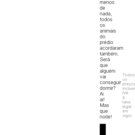
menos
de
nada,
todos
os
animais
do
prédio
acordaram
também.
Será
que
alguém
Todos
vai
os
conseguir
preço
dormir?
inclue
IVA
Ai
à
ai!
taxa
Mas
legal
que
em
vigor.
noite!