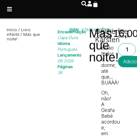
Mas
Início
/
Livro
ISBN
9789899265394
Guilherme
É
Em
16,0
Encadernação
infantil
/ Mas que
noite
stock
Capa Dura
Karsten
noite!
que
e
Idioma
estão
Português
noite!
todos
Lançamento
a
06.2026
Adicio
dormir,
Páginas
até
36
que…
BUÁÁÁ!
Oh,
não!
A
Girafa
Bebé
acordou
e,
em