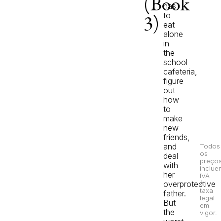
(Book
has
to
3)
eat
alone
in
the
school
cafeteria,
figure
out
how
to
make
new
friends,
and
Todos
os
deal
preço
with
inclue
her
IVA
overprotective
à
taxa
father.
legal
But
em
the
vigor.