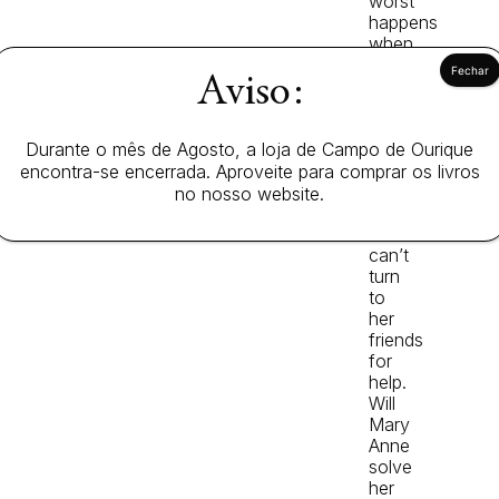
worst
happens
when
she
Aviso:
finds
herself
in
a
Durante o mês de Agosto, a loja de Campo de Ourique
baby-
encontra-se encerrada. Aproveite para comprar os livros
sitting
no nosso website.
emergency
and
can’t
turn
to
her
friends
for
help.
Will
Mary
Anne
solve
her