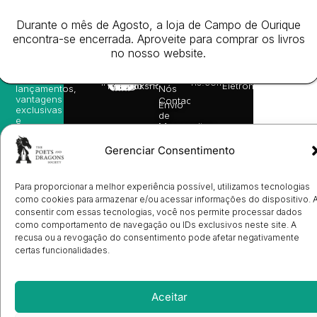
receba
in
privacidade
©
as
English
2026
Política
Durante o mês de Agosto, a loja de Campo de Ourique
nossas
Todos
Autores
de
sugestões
encontra-se encerrada. Aproveite para comprar os livros
os
Cookies
Eventos
de
direitos
no nosso website.
(EU)
Prémio
leitura,
reservado
Livro de
Ulysses
novidades
Reclamações
sobre
Sobre
info@poetsandragons.com
Eletrónico
Infantil
Adulto
Bookshop
lançamentos,
Nós
vantagens
Contactos
Envio
exclusivas
de
e
Manuscritos
avisos
Candidatura
diretamente
de
Gerenciar Consentimento
no seu
Ilustradores
e-mail.
Registo
de
Para proporcionar a melhor experiência possível, utilizamos tecnologias
Livrarias
Subscrever
como cookies para armazenar e/ou acessar informações do dispositivo. 
consentir com essas tecnologias, você nos permite processar dados
como comportamento de navegação ou IDs exclusivos neste site. A
recusa ou a revogação do consentimento pode afetar negativamente
certas funcionalidades.
Aceitar