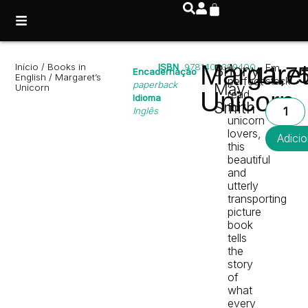
Margaret
Início
/
Books in
ISBN
9781406399400
Briony
A
Em
11,7
Encadernação
English
/ Margaret’s
perfect
stock
paperback
May
Unicorn
Unicorn
read
Idioma
Smith
for
Inglês
unicorn
lovers,
Adicio
this
beautiful
and
utterly
transporting
picture
book
tells
the
story
of
what
every