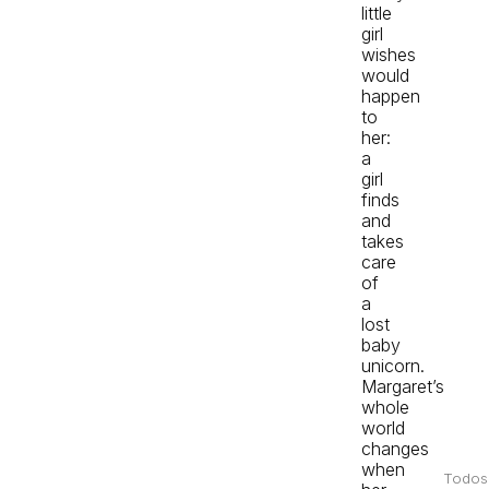
little
girl
wishes
would
happen
to
her:
a
girl
finds
and
takes
care
of
a
lost
baby
unicorn.
Margaret’s
whole
world
changes
when
Todos