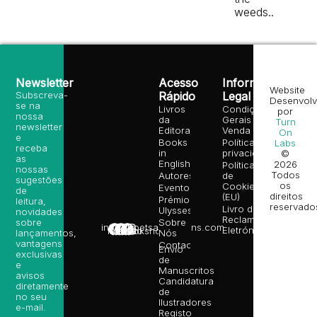
weeds..
Newsletter
Acesso
Informação
Website
Subscreva-
Rápido
Legal
Desenvolv
se na
Livros
Condições
por
nossa
da
Gerais de
Turn
newsletter
Editora
Venda
On
e
Books
Política de
Labs
receba
in
privacidade
©
as
English
2026
Política
nossas
Todos
Autores
de
sugestões
os
Cookies
Eventos
de
direitos
(EU)
Prémio
leitura,
reservado
Livro de
Ulysses
novidades
Reclamações
sobre
Sobre
info@poetsandragons.com
Eletrónico
Infantil
Adulto
Bookshop
lançamentos,
Nós
vantagens
Contactos
Envio
exclusivas
de
e
Manuscritos
avisos
Candidatura
diretamente
de
no seu
Ilustradores
e-mail.
Registo