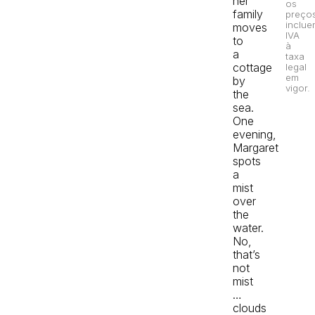
her
os
family
preço
inclue
moves
IVA
to
à
a
taxa
cottage
legal
em
by
vigor.
the
sea.
One
evening,
Margaret
spots
a
mist
over
the
water.
No,
that’s
not
mist
…
clouds