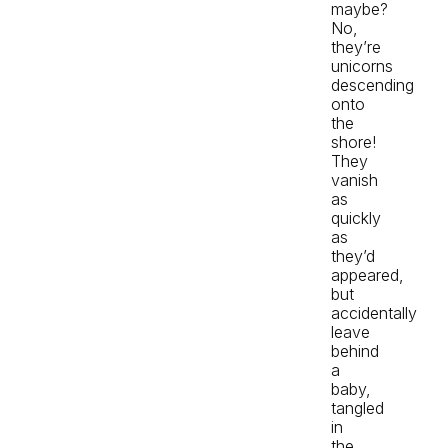
maybe?
No,
they’re
unicorns
descending
onto
the
shore!
They
vanish
as
quickly
as
they’d
appeared,
but
accidentally
leave
behind
a
baby,
tangled
in
the