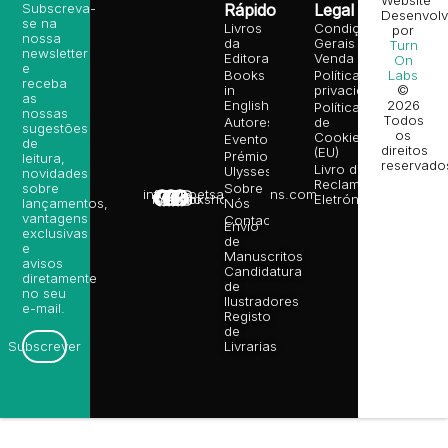
Website
Subscreva-
Rápido
Legal
Desenvolv
se na
Livros
Condições
por
nossa
da
Gerais de
Turn
newsletter
Editora
Venda
On
e
Books
Política de
Labs
receba
in
privacidade
©
as
English
2026
Política
nossas
Todos
Autores
de
sugestões
os
Cookies
Eventos
de
direitos
(EU)
Prémio
leitura,
reservado
Livro de
Ulysses
novidades
Reclamações
sobre
Sobre
info@poetsandragons.com
Eletrónico
Infantil
Adulto
Bookshop
lançamentos,
Nós
vantagens
Contactos
Envio
exclusivas
de
e
Manuscritos
avisos
Candidatura
diretamente
de
no seu
Ilustradores
e-mail.
Registo
de
Livrarias
Subscrever