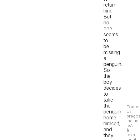
return
him.
But
no
one
seems
to
be
missing
a
penguin.
So
the
boy
decides
to
take
the
Todos
penguin
os
preço
home
inclue
himself,
IVA
and
à
taxa
they
legal