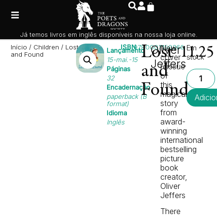
Já temos livros em inglês disponíveis na nossa loja online.
Início
/
Children
/ Lost
ISBN
9780007150366
Lost
Oliver
New
Em
11,2
Lançamento
and Found
cover
stock
15-mai.-15
Jeffers
reissue
and
Páginas
of
32
this
Found
Encadernação
magical
paperback (B
Adicio
story
format)
from
Idioma
award-
Inglês
winning
international
bestselling
picture
book
creator,
Oliver
Jeffers
There