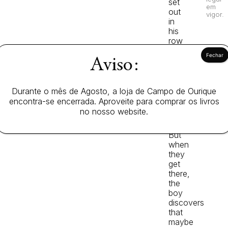
set
em
out
vigor.
in
his
row
boat
on
Aviso:
a
journey
to
Durante o mês de Agosto, a loja de Campo de Ourique
the
encontra-se encerrada. Aproveite para comprar os livros
South
no nosso website.
Pole.
But
when
they
get
there,
the
boy
discovers
that
maybe