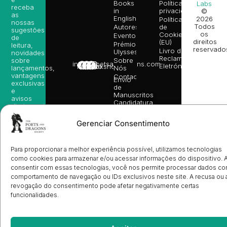
Books
Política de
Labs
receba
in
privacidade
©
as
English
2026
Política
nossas
Todos
Autores
de
sugestões
os
Cookies
Eventos
de
direitos
(EU)
Prémio
leitura,
reservado
Livro de
Ulysses
novidades
Reclamações
sobre
Sobre
info@poetsandragons.com
Eletrónico
Infantil
Adulto
Bookshop
lançamentos,
Nós
vantagens
Contactos
Envio
exclusivas
de
e
Manuscritos
avisos
Candidatura
diretamente
de
no seu
Ilustradores
e-mail.
Gerenciar Consentimento
Registo
de
Livrarias
Subscrever
Para proporcionar a melhor experiência possível, utilizamos tecnologias
como cookies para armazenar e/ou acessar informações do dispositivo. 
consentir com essas tecnologias, você nos permite processar dados c
comportamento de navegação ou IDs exclusivos neste site. A recusa ou 
revogação do consentimento pode afetar negativamente certas
funcionalidades.