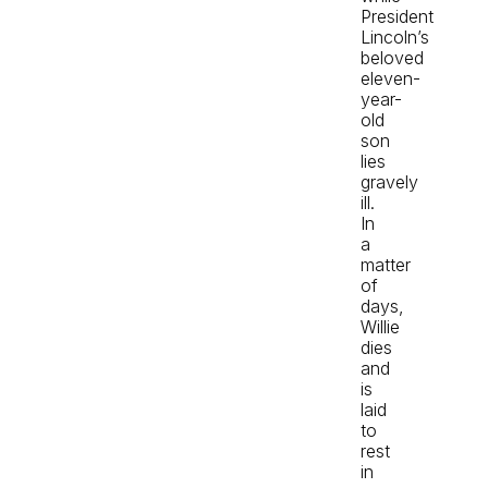
President
Lincoln’s
beloved
eleven-
year-
old
son
lies
gravely
ill.
In
a
matter
of
days,
Willie
dies
and
is
laid
to
rest
in