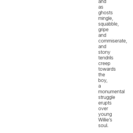
and
as
ghosts
mingle,
squabble,
gripe
and
commiserate,
and
stony
tendrils
creep
towards
the
boy,
a
monumental
struggle
erupts
over
young
Willie’s
soul.