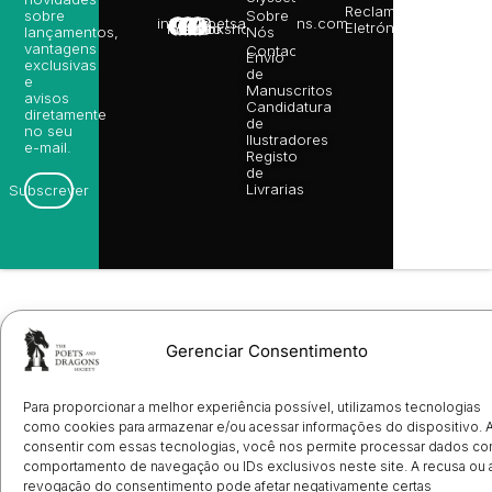
Reclamações
sobre
Sobre
info@poetsandragons.com
Eletrónico
Infantil
Adulto
Bookshop
lançamentos,
Nós
vantagens
Contactos
Envio
exclusivas
de
e
Manuscritos
avisos
Candidatura
diretamente
de
no seu
Ilustradores
e-mail.
Registo
de
Livrarias
Subscrever
Gerenciar Consentimento
Para proporcionar a melhor experiência possível, utilizamos tecnologias
como cookies para armazenar e/ou acessar informações do dispositivo. 
consentir com essas tecnologias, você nos permite processar dados c
comportamento de navegação ou IDs exclusivos neste site. A recusa ou 
revogação do consentimento pode afetar negativamente certas