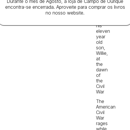
Durante o mês de Agosto, a loja de Campo de Ourique
and
encontra-se encerrada. Aproveite para comprar os livros
the
no nosso website.
death
of
his
eleven
year
old
son,
Willie,
at
the
dawn
of
the
Civil
War
The
American
Civil
War
rages
while