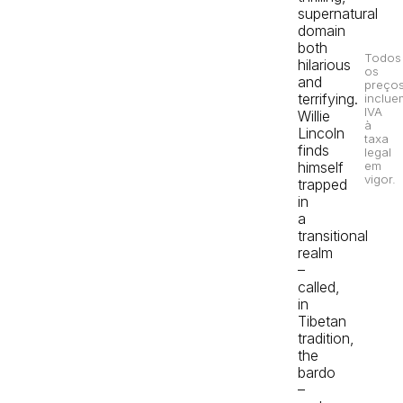
supernatural
domain
both
Todos
hilarious
os
and
preço
terrifying.
inclue
IVA
Willie
à
Lincoln
taxa
finds
legal
em
himself
vigor.
trapped
in
a
transitional
realm
–
called,
in
Tibetan
tradition,
the
bardo
–