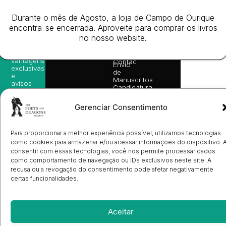
as
English
2026
Política
nossas
Todos
Autores
de
sugestões
Durante o mês de Agosto, a loja de Campo de Ourique
os
Cookies
Eventos
de
direitos
encontra-se encerrada. Aproveite para comprar os livros
(EU)
Prémio
leitura,
reservado
Livro de
no nosso website.
Ulysses
novidades
Reclamações
sobre
Sobre
info@poetsandragons.com
Eletrónico
Infantil
Adulto
Bookshop
lançamentos,
Nós
vantagens
Contactos
Envio
exclusivas
de
e
Manuscritos
avisos
Candidatura
diretamente
de
no seu
Ilustradores
e-mail.
Gerenciar Consentimento
Registo
de
Livrarias
Subscrever
Para proporcionar a melhor experiência possível, utilizamos tecnologias
como cookies para armazenar e/ou acessar informações do dispositivo. 
consentir com essas tecnologias, você nos permite processar dados
como comportamento de navegação ou IDs exclusivos neste site. A
recusa ou a revogação do consentimento pode afetar negativamente
certas funcionalidades.
Aceitar