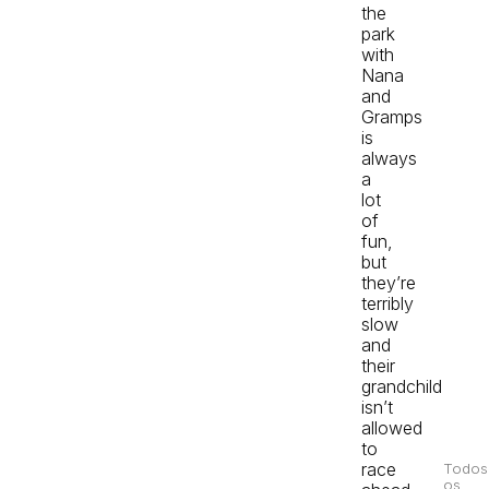
the
park
with
Nana
and
Gramps
is
always
a
lot
of
fun,
but
they’re
terribly
slow
and
their
grandchild
isn’t
allowed
to
race
Todos
os