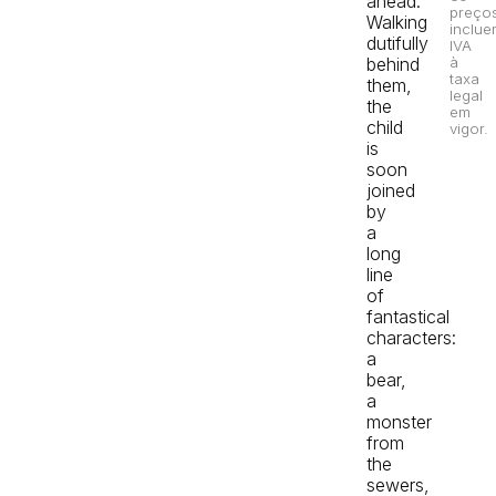
ahead.
preço
Walking
inclue
dutifully
IVA
behind
à
taxa
them,
legal
the
em
child
vigor.
is
soon
joined
by
a
long
line
of
fantastical
characters:
a
bear,
a
monster
from
the
sewers,