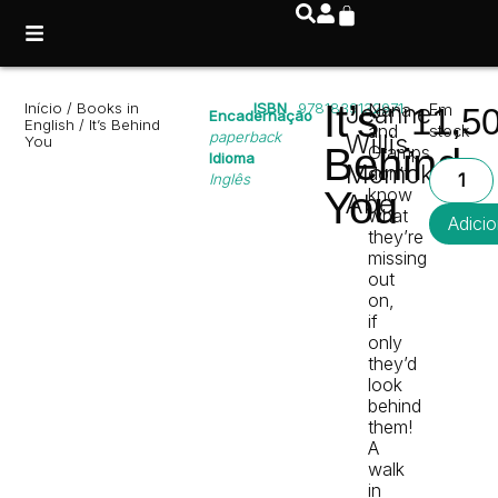
It’s
Início
/
Books in
ISBN
9781839132971
Jeanne
Nana
Em
11,5
Encadernação
English
/ It’s Behind
and
stock
paperback
Willis
,
You
Behind
Gramps
Idioma
Momoko
don’t
Inglês
You
know
Abe
what
Adicio
they’re
missing
out
on,
if
only
they’d
look
behind
them!
A
walk
in