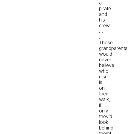
a
pirate
and
his
crew
. .
.
Those
grandparents
would
never
believe
who
else
is
on
their
walk,
if
only
they’d
look
behind
them!