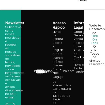
Newsletter
Acesso
Informação
Website
Subscreva-
Rápido
Legal
Desenvolv
se na
Livros
Condições
por
nossa
da
Gerais de
Turn
newsletter
Editora
Venda
On
e
Books
Política de
Labs
receba
in
privacidade
©
as
English
2026
Política
nossas
Todos
Autores
de
sugestões
os
Cookies
Eventos
de
direitos
(EU)
Prémio
leitura,
reservado
Livro de
Ulysses
novidades
Reclamações
sobre
Sobre
info@poetsandragons.com
Eletrónico
Infantil
Adulto
Bookshop
lançamentos,
Nós
vantagens
Contactos
Envio
exclusivas
de
e
Manuscritos
avisos
Candidatura
diretamente
de
no seu
Ilustradores
e-mail.
Registo
de