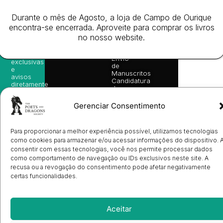
nossas
Todos
Autores
de
sugestões
os
Cookies
Eventos
Durante o mês de Agosto, a loja de Campo de Ourique
de
direitos
(EU)
Prémio
leitura,
encontra-se encerrada. Aproveite para comprar os livros
reservado
Livro de
Ulysses
novidades
no nosso website.
Reclamações
sobre
Sobre
info@poetsandragons.com
Eletrónico
Infantil
Adulto
Bookshop
lançamentos,
Nós
vantagens
Contactos
Envio
exclusivas
de
e
Manuscritos
avisos
Candidatura
diretamente
de
no seu
Ilustradores
e-mail.
Registo
Gerenciar Consentimento
de
Livrarias
Subscrever
Para proporcionar a melhor experiência possível, utilizamos tecnologias
como cookies para armazenar e/ou acessar informações do dispositivo. 
consentir com essas tecnologias, você nos permite processar dados
como comportamento de navegação ou IDs exclusivos neste site. A
recusa ou a revogação do consentimento pode afetar negativamente
certas funcionalidades.
Aceitar