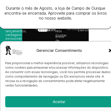
receba
in
privacidade
©
as
English
2026
Política
Durante o mês de Agosto, a loja de Campo de Ourique
nossas
Todos
Autores
de
sugestões
encontra-se encerrada. Aproveite para comprar os livros
os
Cookies
Eventos
de
no nosso website.
direitos
(EU)
Prémio
leitura,
reservado
Livro de
Ulysses
novidades
Reclamações
sobre
Sobre
info@poetsandragons.com
Eletrónico
Infantil
Adulto
Bookshop
lançamentos,
Nós
vantagens
Contactos
Envio
exclusivas
de
e
Manuscritos
avisos
Candidatura
diretamente
Gerenciar Consentimento
de
no seu
Ilustradores
e-mail.
Registo
de
Para proporcionar a melhor experiência possível, utilizamos tecnologias
Livrarias
Subscrever
como cookies para armazenar e/ou acessar informações do dispositivo.
Ao consentir com essas tecnologias, você nos permite processar dados
como comportamento de navegação ou IDs exclusivos neste site. A
recusa ou a revogação do consentimento pode afetar negativamente
certas funcionalidades.
Aceitar