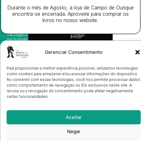
nossas
Todos
Autores
de
sugestões
Durante o mês de Agosto, a loja de Campo de Ourique
os
Cookies
Eventos
de
direitos
encontra-se encerrada. Aproveite para comprar os
(EU)
Prémio
leitura,
reservado
Livro de
Ulysses
livros no nosso website.
novidades
Reclamações
sobre
Sobre
info@poetsandragons.com
Eletrónico
Infantil
Adulto
Bookshop
lançamentos,
Nós
vantagens
Contactos
Envio
exclusivas
de
e
Manuscritos
avisos
Candidatura
Gerenciar Consentimento
diretamente
de
no seu
Ilustradores
e-mail.
Registo
Para proporcionar a melhor experiência possível, utilizamos tecnologias
de
como cookies para armazenar e/ou acessar informações do dispositivo.
Livrarias
Subscrever
Ao consentir com essas tecnologias, você nos permite processar dados
como comportamento de navegação ou IDs exclusivos neste site. A
recusa ou a revogação do consentimento pode afetar negativamente
certas funcionalidades.
Aceitar
Negar