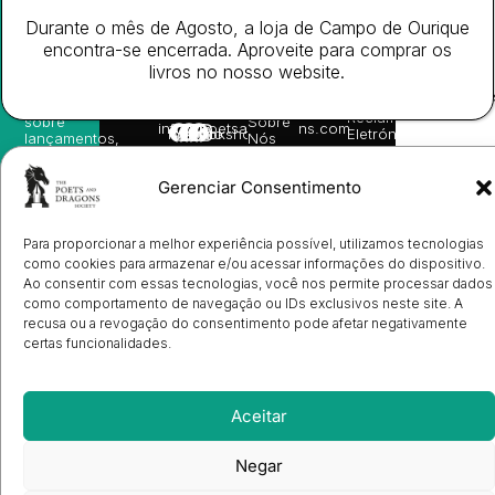
receba
in
privacidade
©
as
Durante o mês de Agosto, a loja de Campo de Ourique
English
2026
Política
nossas
Todos
encontra-se encerrada. Aproveite para comprar os
Autores
de
sugestões
os
Cookies
Eventos
livros no nosso website.
de
direitos
(EU)
Prémio
leitura,
reservado
Livro de
Ulysses
novidades
Reclamações
sobre
Sobre
info@poetsandragons.com
Eletrónico
Infantil
Adulto
Bookshop
lançamentos,
Nós
vantagens
Contactos
Envio
exclusivas
de
Gerenciar Consentimento
e
Manuscritos
avisos
Candidatura
diretamente
de
no seu
Para proporcionar a melhor experiência possível, utilizamos tecnologias
Ilustradores
e-mail.
Registo
como cookies para armazenar e/ou acessar informações do dispositivo.
de
Ao consentir com essas tecnologias, você nos permite processar dados
Livrarias
Subscrever
como comportamento de navegação ou IDs exclusivos neste site. A
recusa ou a revogação do consentimento pode afetar negativamente
certas funcionalidades.
Aceitar
Negar