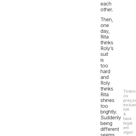
each
other.
Then,
one
day,
Rita
thinks
Roly’s
suit
is
too
hard
and
Roly
thinks
Todos
Rita
os
shines
preço
inclue
too
IVA
brightly.
à
Suddenly
taxa
being
legal
em
different
vigor.
seems