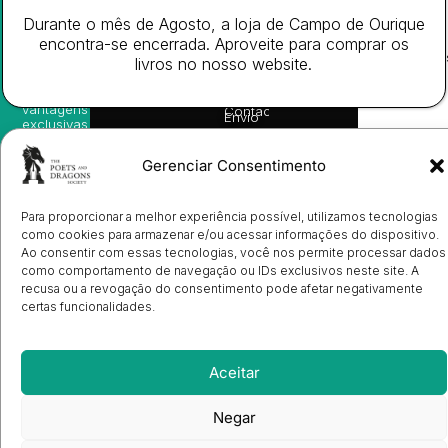
nossas
Todos
Autores
de
sugestões
Durante o mês de Agosto, a loja de Campo de Ourique
os
Cookies
Eventos
de
direitos
encontra-se encerrada. Aproveite para comprar os
(EU)
Prémio
leitura,
reservado
Livro de
Ulysses
livros no nosso website.
novidades
Reclamações
sobre
Sobre
info@poetsandragons.com
Eletrónico
Infantil
Adulto
Bookshop
lançamentos,
Nós
vantagens
Contactos
Envio
exclusivas
de
e
Manuscritos
avisos
Candidatura
Gerenciar Consentimento
diretamente
de
no seu
Ilustradores
e-mail.
Registo
Para proporcionar a melhor experiência possível, utilizamos tecnologias
de
como cookies para armazenar e/ou acessar informações do dispositivo.
Livrarias
Subscrever
Ao consentir com essas tecnologias, você nos permite processar dados
como comportamento de navegação ou IDs exclusivos neste site. A
recusa ou a revogação do consentimento pode afetar negativamente
certas funcionalidades.
Aceitar
Negar