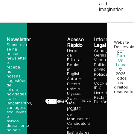
and
imagination.
Newsletter
Acesso
Informação
Website
Subscreva-
Rápido
Legal
Desenvolv
se na
Livros
Condições
por
nossa
da
Gerais de
Turn
newsletter
Editora
Venda
On
e
Books
Política de
Labs
receba
in
privacidade
©
as
English
2026
Política
nossas
Todos
Autores
de
sugestões
os
Cookies
Eventos
de
direitos
(EU)
Prémio
leitura,
reservado
Livro de
Ulysses
novidades
Reclamações
sobre
Sobre
info@poetsandragons.com
Eletrónico
Infantil
Adulto
Bookshop
lançamentos,
Nós
vantagens
Contactos
Envio
exclusivas
de
e
Manuscritos
avisos
Candidatura
diretamente
de
no seu
Ilustradores