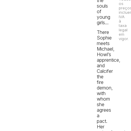
the
os
souls
preço
of
inclue
young
IVA
à
girls…
taxa
legal
There
em
Sophie
vigor.
meets
Michael,
Howl’s
apprentice,
and
Calcifer
the
fire
demon,
with
whom
she
agrees
a
pact.
Her