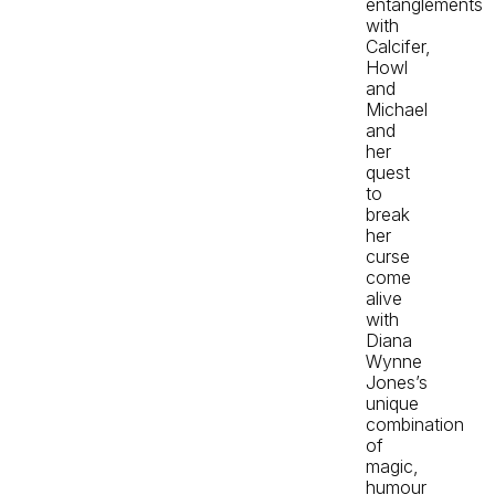
entanglements
with
Calcifer,
Howl
and
Michael
and
her
quest
to
break
her
curse
come
alive
with
Diana
Wynne
Jones’s
unique
combination
of
magic,
humour