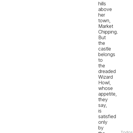
hills
above
her
town,
Market
Chipping.
But
the
castle
belongs
to
the
dreaded
Wizard
Howl,
whose
appetite,
they
say,
is
satisfied
only
by
Todos