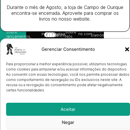
receba
in
privacidade
©
as
Durante o mês de Agosto, a loja de Campo de Ourique
English
2026
Política
nossas
Todos
encontra-se encerrada. Aproveite para comprar os
Autores
de
sugestões
os
Cookies
Eventos
livros no nosso website.
de
direitos
(EU)
Prémio
leitura,
reservado
Livro de
Ulysses
novidades
Reclamações
sobre
Sobre
info@poetsandragons.com
Eletrónico
Infantil
Adulto
Bookshop
lançamentos,
Nós
vantagens
Contactos
Envio
exclusivas
de
Gerenciar Consentimento
e
Manuscritos
avisos
Candidatura
diretamente
de
no seu
Para proporcionar a melhor experiência possível, utilizamos tecnologias
Ilustradores
e-mail.
Registo
como cookies para armazenar e/ou acessar informações do dispositivo.
de
Ao consentir com essas tecnologias, você nos permite processar dados
Livrarias
Subscrever
como comportamento de navegação ou IDs exclusivos neste site. A
recusa ou a revogação do consentimento pode afetar negativamente
certas funcionalidades.
Aceitar
Negar