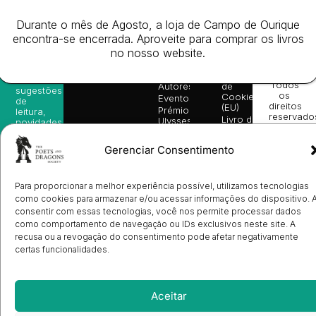
Website
Subscreva-
Rápido
Legal
Desenvolv
se na
Livros
Condições
por
Durante o mês de Agosto, a loja de Campo de Ourique
nossa
da
Gerais de
Turn
newsletter
encontra-se encerrada. Aproveite para comprar os livros
Editora
Venda
On
e
no nosso website.
Books
Política de
Labs
receba
in
privacidade
©
as
English
2026
Política
nossas
Todos
Autores
de
sugestões
os
Cookies
Eventos
de
direitos
(EU)
Prémio
leitura,
reservado
Livro de
Ulysses
novidades
Reclamações
sobre
Sobre
info@poetsandragons.com
Eletrónico
Infantil
Adulto
Bookshop
lançamentos,
Nós
Gerenciar Consentimento
vantagens
Contactos
Envio
exclusivas
de
e
Manuscritos
avisos
Para proporcionar a melhor experiência possível, utilizamos tecnologias
Candidatura
diretamente
como cookies para armazenar e/ou acessar informações do dispositivo. 
de
no seu
consentir com essas tecnologias, você nos permite processar dados
Ilustradores
e-mail.
Registo
como comportamento de navegação ou IDs exclusivos neste site. A
de
recusa ou a revogação do consentimento pode afetar negativamente
Livrarias
Subscrever
certas funcionalidades.
Aceitar