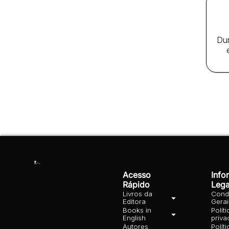
Dur
Acesso
Info
Rápido
Lega
Livros da
Cond
Editora
Gera
Books in
Polít
English
priva
Autores
Polít