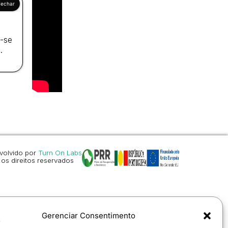
a-se
.
volvido por
Turn On Labs
os direitos reservados
Gerenciar Consentimento