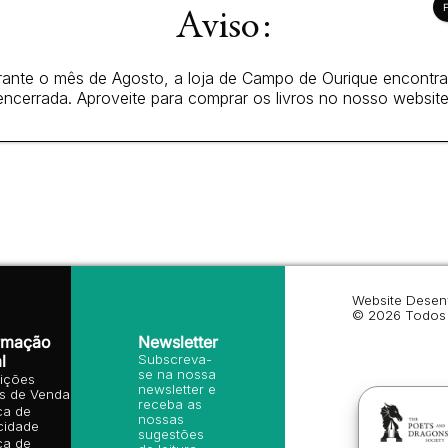
Aviso:
ante o mês de Agosto, a loja de Campo de Ourique encontr
encerrada. Aproveite para comprar os livros no nosso website
Website Desen
© 2026 Todos 
rmação
Newsletter
l
Subscreva-
se na nossa
ições
newsletter e
is de Venda
receba as
ica de
nossas
cidade
sugestões
ica de