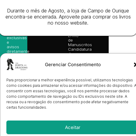
nossas
Todos
Autores
de
sugestões
os
Cookies
Eventos
Durante o mês de Agosto, a loja de Campo de Ourique
de
direitos
(EU)
Prémio
leitura,
encontra-se encerrada. Aproveite para comprar os livros
reservado
Livro de
Ulysses
novidades
no nosso website.
Reclamações
sobre
Sobre
info@poetsandragons.com
Eletrónico
Infantil
Adulto
Bookshop
lançamentos,
Nós
vantagens
Contactos
Envio
exclusivas
de
e
Manuscritos
avisos
Candidatura
diretamente
de
no seu
Ilustradores
e-mail.
Registo
Gerenciar Consentimento
de
Livrarias
Subscrever
Para proporcionar a melhor experiência possível, utilizamos tecnologias
como cookies para armazenar e/ou acessar informações do dispositivo. 
consentir com essas tecnologias, você nos permite processar dados
como comportamento de navegação ou IDs exclusivos neste site. A
recusa ou a revogação do consentimento pode afetar negativamente
certas funcionalidades.
Aceitar