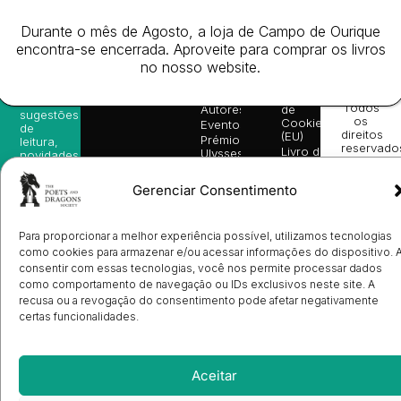
Website
Subscreva-
Rápido
Legal
Desenvolv
se na
Livros
Condições
por
Durante o mês de Agosto, a loja de Campo de Ourique
nossa
da
Gerais de
Turn
newsletter
encontra-se encerrada. Aproveite para comprar os livros
Editora
Venda
On
e
no nosso website.
Books
Política de
Labs
receba
in
privacidade
©
as
English
2026
Política
nossas
Todos
Autores
de
sugestões
os
Cookies
Eventos
de
direitos
(EU)
Prémio
leitura,
reservado
Livro de
Ulysses
novidades
Reclamações
sobre
Sobre
info@poetsandragons.com
Eletrónico
Infantil
Adulto
Bookshop
lançamentos,
Nós
Gerenciar Consentimento
vantagens
Contactos
Envio
exclusivas
de
e
Manuscritos
avisos
Para proporcionar a melhor experiência possível, utilizamos tecnologias
Candidatura
diretamente
como cookies para armazenar e/ou acessar informações do dispositivo. 
de
no seu
consentir com essas tecnologias, você nos permite processar dados
Ilustradores
e-mail.
Registo
como comportamento de navegação ou IDs exclusivos neste site. A
de
recusa ou a revogação do consentimento pode afetar negativamente
Livrarias
Subscrever
certas funcionalidades.
Aceitar