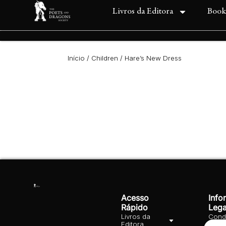
Livros da Editora
Book
Início
/
Children
/ Hare’s New Dress
Acesso
Info
Rápido
Lega
Livros da
Cond
Editora
Gera