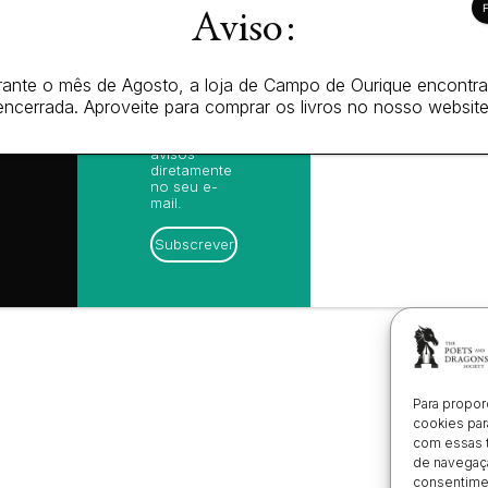
receba as
ica de
Aviso:
nossas
cidade
sugestões
ica de
de leitura,
es (EU)
novidades
ante o mês de Agosto, a loja de Campo de Ourique encontr
 de
sobre
amações
lançamentos,
encerrada. Aproveite para comprar os livros no nosso website
ónico
vantagens
exclusivas e
avisos
diretamente
no seu e-
mail.
Subscrever
Para propor
cookies par
com essas 
de navegaçã
consentimen