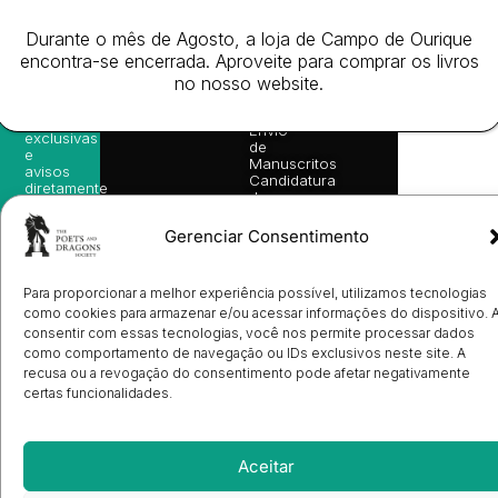
nossas
Todos
Autores
de
sugestões
os
Cookies
Eventos
Durante o mês de Agosto, a loja de Campo de Ourique
de
direitos
(EU)
Prémio
leitura,
encontra-se encerrada. Aproveite para comprar os livros
reservado
Livro de
Ulysses
novidades
no nosso website.
Reclamações
sobre
Sobre
info@poetsandragons.com
Eletrónico
Infantil
Adulto
Bookshop
lançamentos,
Nós
vantagens
Contactos
Envio
exclusivas
de
e
Manuscritos
avisos
Candidatura
diretamente
de
no seu
Ilustradores
e-mail.
Registo
Gerenciar Consentimento
de
Livrarias
Subscrever
Para proporcionar a melhor experiência possível, utilizamos tecnologias
como cookies para armazenar e/ou acessar informações do dispositivo. 
consentir com essas tecnologias, você nos permite processar dados
como comportamento de navegação ou IDs exclusivos neste site. A
recusa ou a revogação do consentimento pode afetar negativamente
certas funcionalidades.
Aceitar