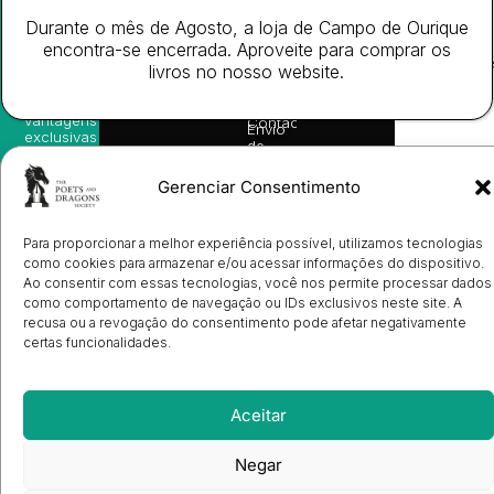
nossas
Todos
Autores
de
sugestões
Durante o mês de Agosto, a loja de Campo de Ourique
os
Cookies
Eventos
de
direitos
(EU)
encontra-se encerrada. Aproveite para comprar os
Prémio
leitura,
reservado
Livro de
Ulysses
livros no nosso website.
novidades
Reclamações
sobre
Sobre
info@poetsandragons.com
Eletrónico
Infantil
Adulto
Bookshop
lançamentos,
Nós
vantagens
Contactos
Envio
exclusivas
de
e
Manuscritos
avisos
Candidatura
Gerenciar Consentimento
diretamente
de
no seu
Ilustradores
e-mail.
Registo
Para proporcionar a melhor experiência possível, utilizamos tecnologias
de
Livrarias
Subscrever
como cookies para armazenar e/ou acessar informações do dispositivo.
Ao consentir com essas tecnologias, você nos permite processar dados
como comportamento de navegação ou IDs exclusivos neste site. A
recusa ou a revogação do consentimento pode afetar negativamente
certas funcionalidades.
Aceitar
Negar