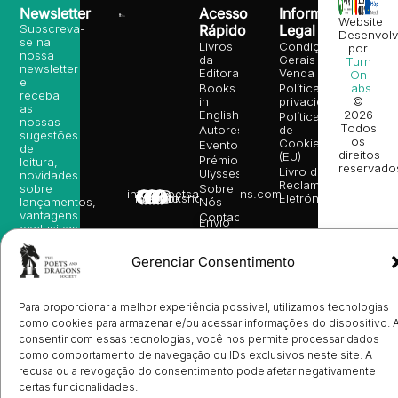
Newsletter
Acesso
Informação
Website
Subscreva-
Rápido
Legal
Desenvolv
se na
Livros
Condições
por
nossa
da
Gerais de
Turn
newsletter
Editora
Venda
On
e
Books
Política de
Labs
receba
in
privacidade
©
as
English
2026
Política
nossas
Todos
Autores
de
sugestões
os
Cookies
Eventos
de
direitos
(EU)
Prémio
leitura,
reservado
Livro de
Ulysses
novidades
Reclamações
sobre
Sobre
info@poetsandragons.com
Eletrónico
Infantil
Adulto
Bookshop
lançamentos,
Nós
vantagens
Contactos
Envio
exclusivas
de
e
Manuscritos
avisos
Gerenciar Consentimento
Candidatura
diretamente
de
no seu
Ilustradores
e-mail.
Registo
Para proporcionar a melhor experiência possível, utilizamos tecnologias
de
como cookies para armazenar e/ou acessar informações do dispositivo. 
Livrarias
Subscrever
consentir com essas tecnologias, você nos permite processar dados
como comportamento de navegação ou IDs exclusivos neste site. A
recusa ou a revogação do consentimento pode afetar negativamente
certas funcionalidades.