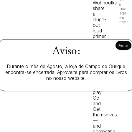
Wohnoutka
à
share
taxa
legal
a
em
laugh-
vigor.
out-
loud
primer
on
subverting
Aviso:
expectations
that
will
Durante o mês de Agosto, a loja de Campo de Ourique
have
encontra-se encerrada. Aproveite para comprar os livros
readers
no nosso website.
clamoring
to
play
Go
and
Get
themselves
—
and
competing