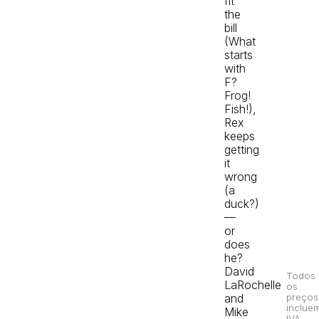
fit
the
bill
(What
starts
with
F?
Frog!
Fish!),
Rex
keeps
getting
it
wrong
(a
duck?)
—
or
does
he?
David
Todos
LaRochelle
os
and
preços
inclue
Mike
IVA